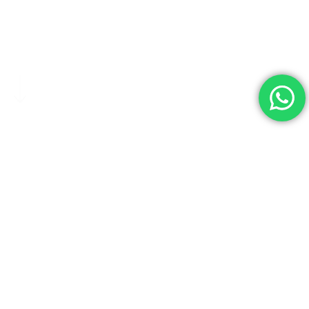
BIENVENIDOS
Playeras con
tu idea
Somos expertos en sublimación, serigrafía y bordado
para empresas, equipos y eventos.