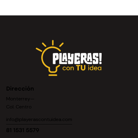
Dirección
Monterrey—
Col. Centro
info@playerascontuidea.com
81 1531 5579