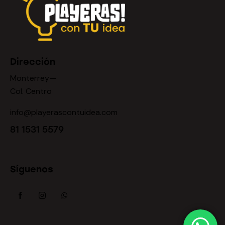
Dirección
Monterrey—
Col. Centro
info@playerascontuidea.com
81 1531 5579
Síguenos